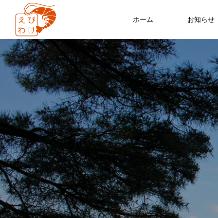
ホーム
お知らせ
地方の課題
交
福岡
交わる
FEATURE
03
地方における人口減少、少子高齢化
心身共にリフレッシュができたワー
フリーランス連盟代表 よっしー（三
実態。具体的な策をとる地方の成功
ーションでした（20代 男性 エンジニ
好友樹）
非日常体験は、 人のつながりから
デルに期待。
ア￼
2022.04.20
2022.04.20
2022.10.26