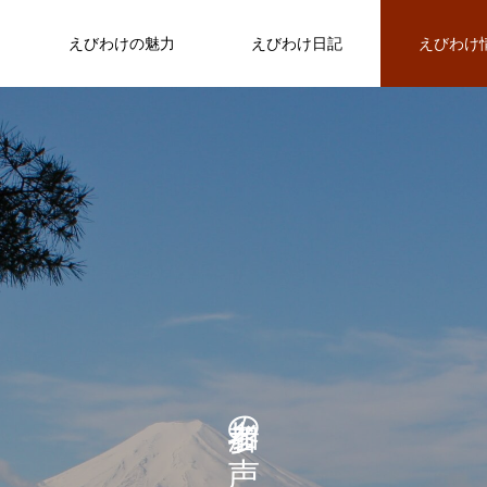
えびわけの魅力
えびわけ日記
えびわけ
参加者の声
変
京都
北海道
変わる
北海道(札幌)に行ってきました。
FEATURE
02
の
の
ケ
地域経済は誰のためのものなのか。地
旅と交流を同時に楽しむことができま
えびわけ共同代表 だいちゃん（田辺
モ
域振興における鍵を探る。
した（20代 女性 フリーランス
大輔）
未来へ繋ぐ、感動の輪
遊
2022.04.20
2022.04.20
2022.05.27