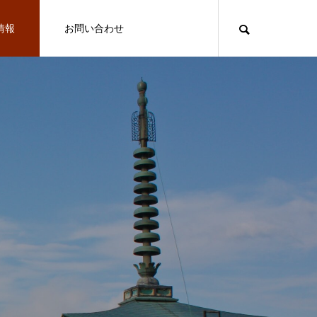
情報
お問い合わせ
メンバー紹介
遊
鎌倉
遊ぶ
FEATURE
FE
地方に貢献をする感覚を掴むことがで
えびわけ代表 マーシ（吉田 真史）
きました（30代 女性 フリーランス
び方、無限大
2022.05.27
2022.04.20