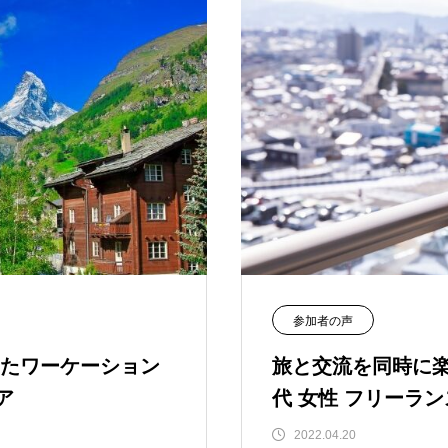
参加者の声
たワーケーション
旅と交流を同時に楽
￼
代 女性 フリーラン
2022.04.20