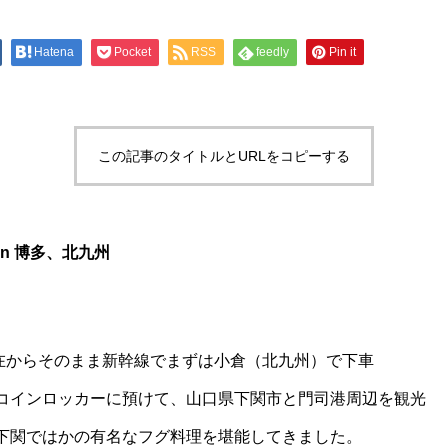
Hatena
Pocket
RSS
feedly
Pin it
この記事のタイトルとURLをコピーする
13 in 博多、北九州
都滞在からそのまま新幹線でまずは小倉（北九州）で下車
コインロッカーに預けて、山口県下関市と門司港周辺を観光
下関ではかの有名なフグ料理を堪能してきました。