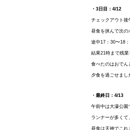
・3日目：4/12
チェックアウト後
昼食を挟んで次のホ
途中17：30〜1
結果21時まで残
食べたのはおでん
夕食を過ごせまし
・最終日：4/13
午前中は大濠公園
ランナーが多くて
昼食は天神でこれ