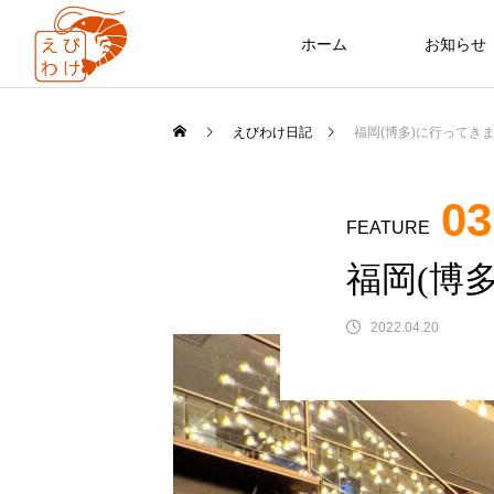
ホーム
お知らせ
地方の課題
えびわけ日記
福岡(博多)に行ってき
交
福岡
03
FEATURE
交わる
福岡(博
2022.04.20
FEATURE
03
地方における人口減少、少子高齢化
心身共にリフレッシュができたワー
フリーランス連盟代表 よっしー（三
実態。具体的な策をとる地方の成功
ーションでした（20代 男性 エンジニ
好友樹）
非日常体験は、 人のつながりから
デルに期待。
ア￼
2022.04.20
2022.04.20
2022.10.26