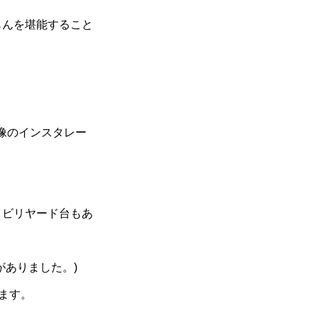
もんを堪能すること
像のインスタレー
、ビリヤード台もあ
がありました。)
います。