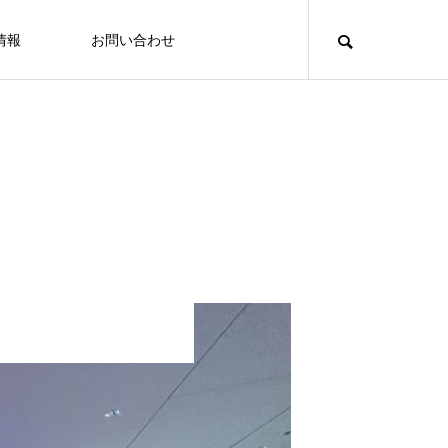
情報
お問い合わせ
メンバー紹介
遊
鎌倉
遊ぶ
FEATURE
FE
地方に貢献をする感覚を掴むことがで
えびわけ代表 マーシ（吉田 真史）
きました（30代 女性 フリーランス
び方、無限大
2022.05.27
2022.04.20