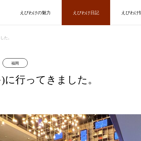
えびわけの魅力
えびわけ日記
えびわけ
参加者の声
ました。
変
京都
北海道
福岡
変わる
多)に行ってきました。
北海道(札幌)に行ってきました。
FEATURE
02
の
ケ
地域経済は誰のためのものなのか。地
旅と交流を同時に楽しむことができま
えびわけ共同代表 だいちゃん（田辺
モ
域振興における鍵を探る。
した（20代 女性 フリーランス
大輔）
未来へ繋ぐ、感動の輪
遊
2022.04.20
2022.04.20
2022.05.27