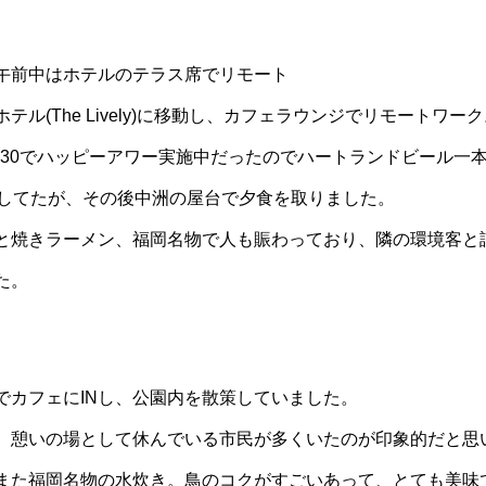
午前中はホテルのテラス席でリモート
テル(The Lively)に移動し、カフェラウンジでリモートワー
8：30でハッピーアワー実施中だったのでハートランドビール一
業してたが、その後中洲の屋台で夕食を取りました。
と焼きラーメン、福岡名物で人も賑わっており、隣の環境客と
た。
でカフェにINし、公園内を散策していました。
、憩いの場として休んでいる市民が多くいたのが印象的だと思
また福岡名物の水炊き。鳥のコクがすごいあって、とても美味