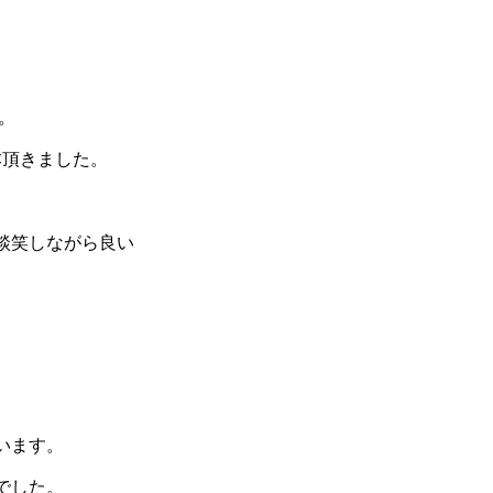
ク。
本頂きました。
談笑しながら良い
います。
でした。