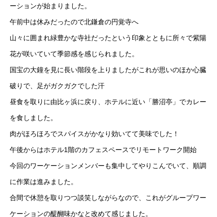
ーションが始まりました。
午前中は休みだったので北鎌倉の円覚寺へ
山々に囲まれ緑豊かな寺社だったという印象とともに所々で紫陽
花が咲いていて季節感を感じられました。
国宝の大鐘を見に長い階段を上りましたがこれが思いのほか心臓
破りで、足がガクガクでした汗
昼食を取りに由比ヶ浜に戻り、ホテルに近い「勝沼亭」でカレー
を食しました。
肉がほろほろでスパイスがかなり効いてて美味でした！
午後からはホテル1階のカフェスペースでリモートワーク開始
今回のワーケーションメンバーも集中してやりこんでいて、順調
に作業は進みました。
合間で休憩を取りつつ談笑しながらなので、これがグループワー
ケーションの醍醐味かなと改めて感じました。